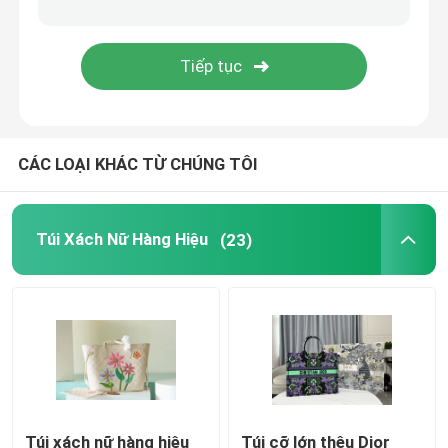
Túi đeo yên ngựa
Ba lô thương hiệu thiết kế
CÁC LOẠI KHÁC TỪ CHÚNG TÔI
Ví thiết kế mini
Túi hàng hiệu Preloved
Túi Xách Nữ Hàng Hiệu
(23)
Túi xách nữ hàng hiệu
Túi cỡ lớn thêu Dior