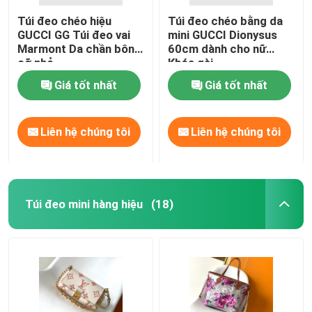
Túi đeo chéo hiệu
Túi đeo chéo bằng da
GUCCI GG Túi đeo vai
mini GUCCI Dionysus
Marmont Da chần bông
60cm dành cho nữ
cỡ nhỏ
Khóa gài
Giá tốt nhất
Giá tốt nhất
Liên hệ chúng tôi
Liên hệ chúng tôi
Túi đeo mini hàng hiệu
(18)