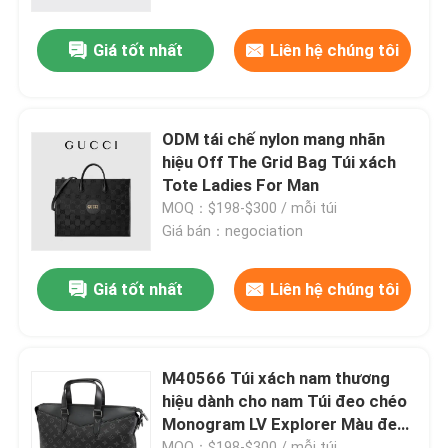
Giá tốt nhất
Liên hệ chúng tôi
VỀ CHÚNG TÔI
Tham quan nhà máy
ODM tái chế nylon mang nhãn
hiệu Off The Grid Bag Túi xách
Kiểm soát chất lượng
Tote Ladies For Man
MOQ：$198-$300 / mỗi túi
Giá bán：negociation
Liên hệ chúng tôi
Giá tốt nhất
Liên hệ chúng tôi
Tin tức
Các trường hợp
M40566 Túi xách nam thương
hiệu dành cho nam Túi đeo chéo
Monogram LV Explorer Màu đen
Blog
Mục đích kép
MOQ：$198-$300 / mỗi túi