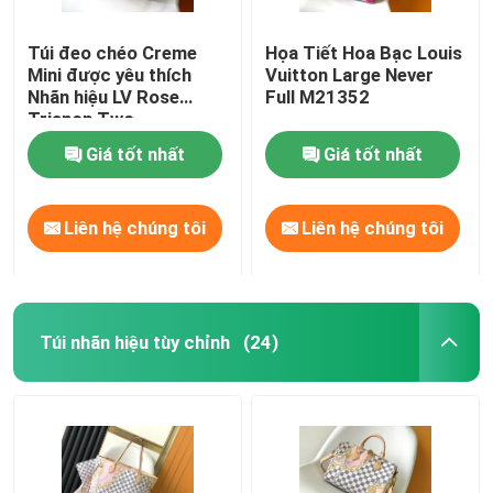
Túi đeo chéo Creme
Họa Tiết Hoa Bạc Louis
Mini được yêu thích
Vuitton Large Never
Nhãn hiệu LV Rose
Full M21352
Trianon Two
Monogram Empreinte
Giá tốt nhất
Giá tốt nhất
Leather
Liên hệ chúng tôi
Liên hệ chúng tôi
Túi nhãn hiệu tùy chỉnh
(24)