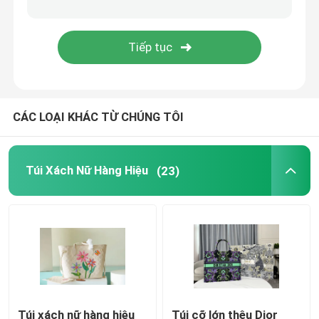
Túi đeo yên ngựa
Ba lô thương hiệu thiết kế
CÁC LOẠI KHÁC TỪ CHÚNG TÔI
Ví thiết kế mini
Túi hàng hiệu Preloved
Túi Xách Nữ Hàng Hiệu
(23)
Túi xách nữ hàng hiệu
Túi cỡ lớn thêu Dior