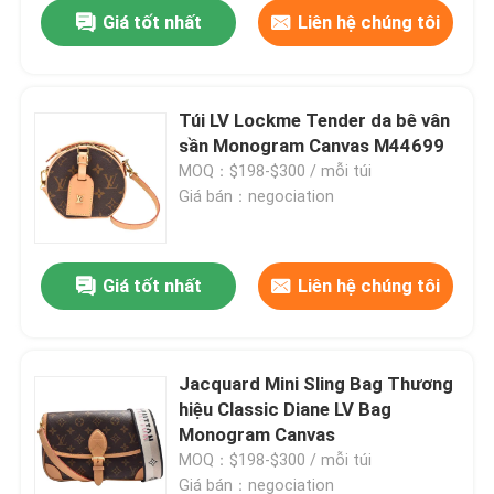
Giá tốt nhất
Liên hệ chúng tôi
Túi LV Lockme Tender da bê vân
sần Monogram Canvas M44699
MOQ：$198-$300 / mỗi túi
Giá bán：negociation
Giá tốt nhất
Liên hệ chúng tôi
Trang chủ
Jacquard Mini Sling Bag Thương
hiệu Classic Diane LV Bag
Các sản phẩm
Monogram Canvas
MOQ：$198-$300 / mỗi túi
Video
Giá bán：negociation