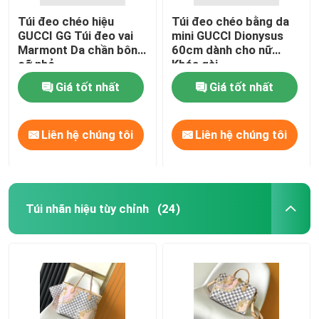
Túi đeo chéo hiệu
Túi đeo chéo bằng da
GUCCI GG Túi đeo vai
mini GUCCI Dionysus
Marmont Da chần bông
60cm dành cho nữ
cỡ nhỏ
Khóa gài
Giá tốt nhất
Giá tốt nhất
Liên hệ chúng tôi
Liên hệ chúng tôi
Túi nhãn hiệu tùy chỉnh
(24)