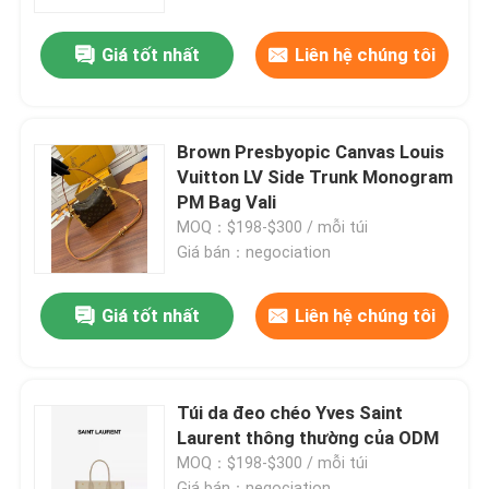
Giá tốt nhất
Liên hệ chúng tôi
VỀ CHÚNG TÔI
Tham quan nhà máy
Brown Presbyopic Canvas Louis
Vuitton LV Side Trunk Monogram
Kiểm soát chất lượng
PM Bag Vali
MOQ：$198-$300 / mỗi túi
Giá bán：negociation
Liên hệ chúng tôi
Giá tốt nhất
Liên hệ chúng tôi
Tin tức
Các trường hợp
Túi da đeo chéo Yves Saint
Laurent thông thường của ODM
MOQ：$198-$300 / mỗi túi
Blog
Giá bán：negociation