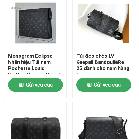
Monogram Eclipse
Túi đeo chéo LV
Nhãn hiệu Túi nam
Keepall BandoulièRe
Pochette Louis
25 dành cho nam hàng
Vuitton Voyage Pouch
hiệu
Canvas Trim
Gửi yêu cầu
Gửi yêu cầu
Trang chủ
Các sản phẩm
Video