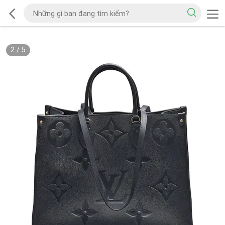
2
/
5