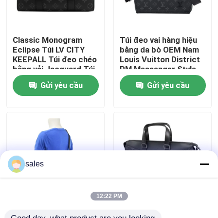
VỀ CHÚNG TÔI
Classic Monogram
Túi đeo vai hàng hiệu
Eclipse Túi LV CITY
bằng da bò OEM Nam
Tham quan nhà máy
KEEPALL Túi đeo chéo
Louis Vuitton District
bằng vải Jacquard Túi
PM Messenger Style
Boston
Gửi yêu cầu
Gửi yêu cầu
Kiểm soát chất lượng
Liên hệ chúng tôi
Tin tức
sales
Các trường hợp
12:22 PM
In Canvas Nhật Thực
M40566 Túi xách nam
Blog