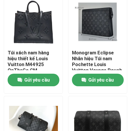
Túi xách nam hàng
Monogram Eclipse
hiệu thiết kế Louis
Nhãn hiệu Túi nam
Vuitton M44925
Pochette Louis
OnTheGo GM
Vuitton Voyage Pouch
Monogram
Canvas Trim
Gửi yêu cầu
Gửi yêu cầu
Trang chủ
Các sản phẩm
Video