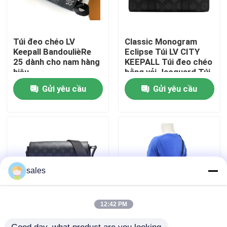
VỀ CHÚNG TÔI
Túi đeo chéo LV
Classic Monogram
Keepall BandoulièRe
Eclipse Túi LV CITY
Tham quan nhà máy
25 dành cho nam hàng
KEEPALL Túi đeo chéo
hiệu
bằng vải Jacquard Túi
Boston
Gửi yêu cầu
Gửi yêu cầu
Kiểm soát chất lượng
Liên hệ chúng tôi
Tin tức
sales
Các trường hợp
12:42 PM
Túi đeo vai hàng hiệu
In Canvas Nhật Thực
Blog