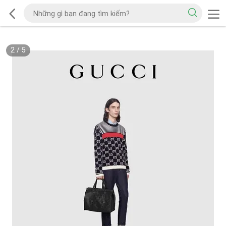
2
/
5