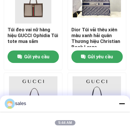
VỀ CHÚNG TÔI
Túi đeo vai nữ hàng
Dior Túi vải thêu xiên
Tham quan nhà máy
hiệu GUCCI Ophidia Túi
màu xanh hải quân
tote mua sắm
Thương hiệu Christian
Book Large
Kiểm soát chất lượng
Gửi yêu cầu
Gửi yêu cầu
Liên hệ chúng tôi
Tin tức
sales
Các trường hợp
5:44 AM
Blog