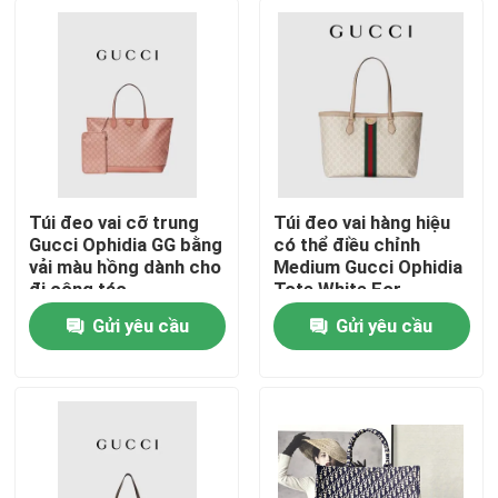
Túi đeo vai cỡ trung
Túi đeo vai hàng hiệu
Gucci Ophidia GG bằng
có thể điều chỉnh
vải màu hồng dành cho
Medium Gucci Ophidia
đi công tác
Tote White For
Women
Gửi yêu cầu
Gửi yêu cầu
Trang chủ
Các sản phẩm
Video