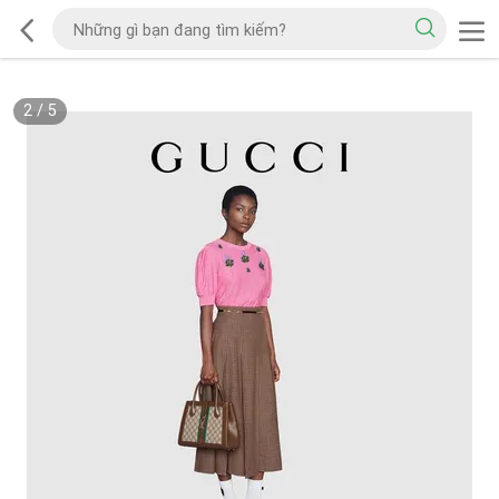
2
/
5