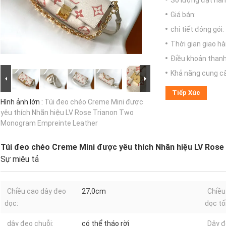
Số lượng đặt hàng
Giá bán:
chi tiết đóng gói:
Thời gian giao hà
Điều khoản thanh
Khả năng cung c
Tiếp Xúc
Hình ảnh lớn :
Túi đeo chéo Creme Mini được
yêu thích Nhãn hiệu LV Rose Trianon Two
Monogram Empreinte Leather
Túi đeo chéo Creme Mini được yêu thích Nhãn hiệu LV Ro
Sự miêu tả
Chiều cao dây đeo
27,0cm
Chiều
dọc:
dọc tố
dây đeo chuỗi:
có thể tháo rời
Dây đ