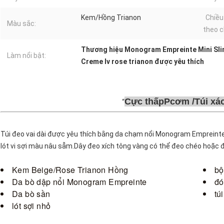
Kem/Hồng Trianon
Chiều
Màu sắc:
theo c
Thương hiệu Monogram Empreinte Mini Sli
Làm nổi bật:
Creme lv rose trianon được yêu thích
Cực thấp
P
cơm /
Túi xá
Túi đeo vai dài được yêu thích bằng da chạm nổi Monogram Empreint
lót vi sợi màu nâu sẫm.Dây đeo xích tông vàng có thể đeo chéo hoặc đ
Kem Beige/Rose Trianon Hồng
bộ
Da bò dập nổi Monogram Empreinte
đó
Da bò sần
tú
lót sợi nhỏ