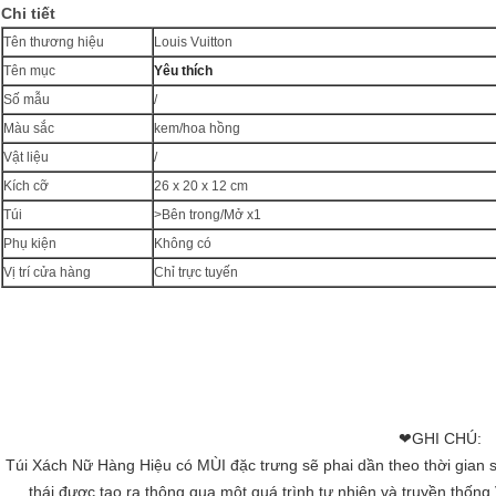
Chi tiết
Tên thương hiệu
Louis Vuitton
Tên mục
Yêu thích
Số mẫu
/
Màu sắc
kem/hoa hồng
Vật liệu
/
Kích cỡ
26 x 20 x 12 cm
Túi
>Bên trong/Mở x1
Phụ kiện
Không có
Vị trí cửa hàng
Chỉ trực tuyến