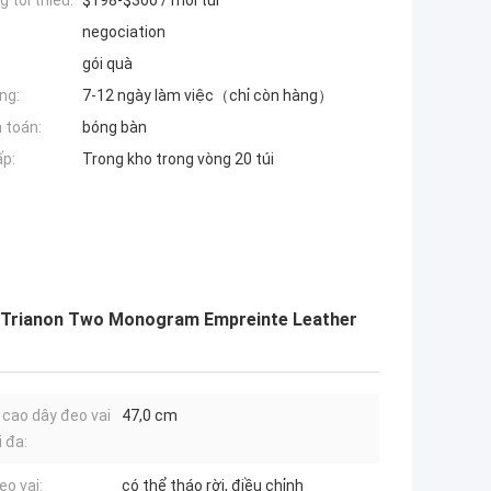
 tối thiểu:
$198-$300 / mỗi túi
negociation
gói quà
ng:
7-12 ngày làm việc（chỉ còn hàng）
 toán:
bóng bàn
ấp:
Trong kho trong vòng 20 túi
se Trianon Two Monogram Empreinte Leather
 cao dây đeo vai
47,0 cm
i đa:
eo vai:
có thể tháo rời, điều chỉnh