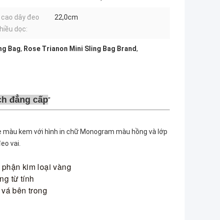
 cao dây đeo
22,0cm
hiều dọc:
ng Bag
,
Rose Trianon Mini Sling Bag Brand
,
ch đẳng cấp
e màu kem với hình in chữ Monogram màu hồng và lớp
eo vai.
 phận kim loại vàng
ng từ tính
i vá bên trong