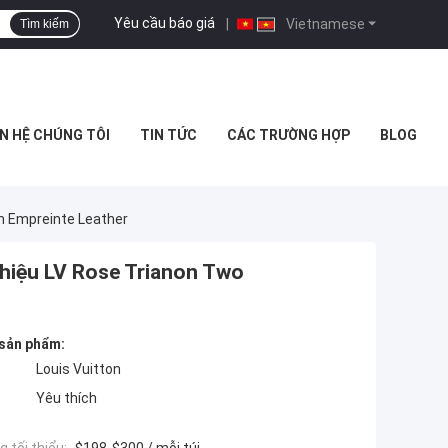
Yêu cầu báo giá
|
Vietnamese
Tìm kiếm
ÊN HỆ CHÚNG TÔI
TIN TỨC
CÁC TRƯỜNG HỢP
BLOG
m Empreinte Leather
 hiệu LV Rose Trianon Two
 sản phẩm:
Louis Vuitton
Yêu thích