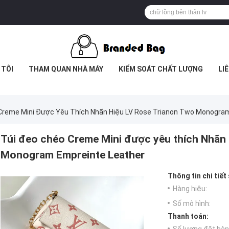
 TÔI
THAM QUAN NHÀ MÁY
KIỂM SOÁT CHẤT LƯỢNG
LI
Creme Mini Được Yêu Thích Nhãn Hiệu LV Rose Trianon Two Monogra
Túi đeo chéo Creme Mini được yêu thích Nhãn
Monogram Empreinte Leather
Thông tin chi tiết
Hàng hiệu:
Số mô hình:
Thanh toán: