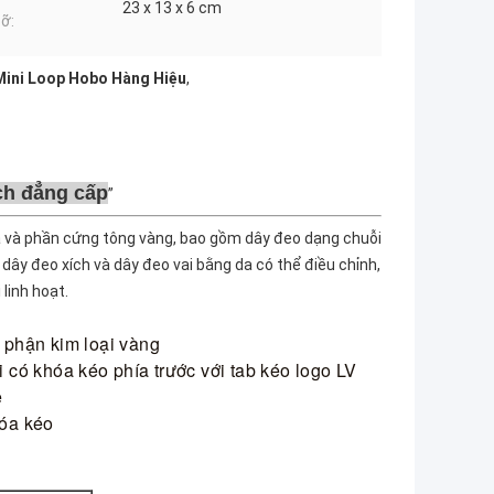
23 x 13 x 6 cm
cỡ:
Mini Loop Hobo Hàng Hiệu
,
ch đẳng cấp
a và phần cứng tông vàng, bao gồm dây đeo dạng chuỗi
 dây đeo xích và dây đeo vai bằng da có thể điều chỉnh,
 linh hoạt.
 phận kim loại vàng
i có khóa kéo phía trước với tab kéo logo LV
e
óa kéo