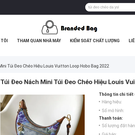
 TÔI
THAM QUAN NHÀ MÁY
KIỂM SOÁT CHẤT LƯỢNG
LI
Mini Túi Đeo Chéo Hiệu Louis Vuitton Loop Hobo Bag 2022
Túi Đeo Nách Mini Túi Đeo Chéo Hiệu Louis V
Thông tin chi tiết
Hàng hiệu:
Số mô hình:
Thanh toán:
Số lượng đặt hàng
Giá bán: