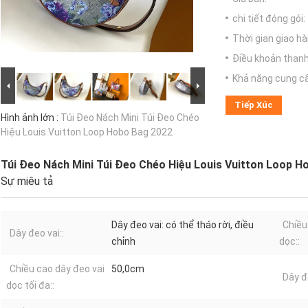
chi tiết đóng gói:
Thời gian giao hà
Điều khoản thanh
Khả năng cung c
Tiếp Xúc
Hình ảnh lớn :
Túi Đeo Nách Mini Túi Đeo Chéo
Hiệu Louis Vuitton Loop Hobo Bag 2022
Túi Đeo Nách Mini Túi Đeo Chéo Hiệu Louis Vuitton Loop H
Sự miêu tả
Dây đeo vai: có thể tháo rời, điều
Chiều
Dây đeo vai::
chỉnh
dọc::
Chiều cao dây đeo vai
50,0cm
Dây đ
dọc tối đa::