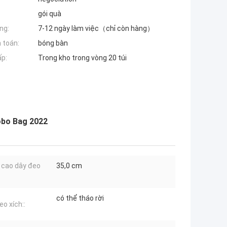
gói quà
ng:
7-12 ngày làm việc（chỉ còn hàng）
 toán:
bóng bàn
ấp:
Trong kho trong vòng 20 túi
obo Bag 2022
 cao dây đeo
35,0 cm
có thể tháo rời
eo xích::