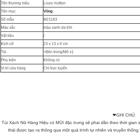
Tên thương hiệu
Louis Vuitton
Tên mục
Vòng
Số mẫu
M21183
Màu sắc
màu xanh da trời
Vật liệu
/
Kích cỡ
23 x 13 x 6 cm
Túi
>Bên trong/Mở x1
Phụ kiện
Không có
Vị trí cửa hàng
Chỉ trực tuyến