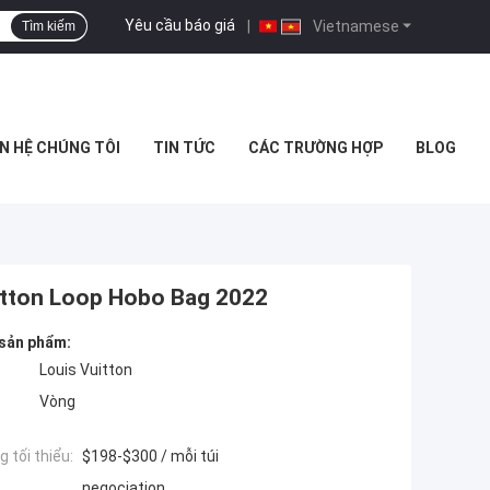
Yêu cầu báo giá
|
Vietnamese
Tìm kiếm
ÊN HỆ CHÚNG TÔI
TIN TỨC
CÁC TRƯỜNG HỢP
BLOG
uitton Loop Hobo Bag 2022
 sản phẩm:
Louis Vuitton
Vòng
 tối thiểu:
$198-$300 / mỗi túi
negociation