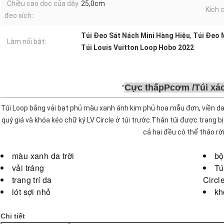
Chiều cao dọc của dây
25,0cm
Kích 
đeo xích::
Túi Đeo Sát Nách Mini Hàng Hiệu
,
Túi Đeo 
Làm nổi bật:
Túi Louis Vuitton Loop Hobo 2022
Cực thấp
P
cơm /
Túi xá
Túi Loop bằng vải bạt phủ màu xanh ánh kim phủ hoa mẫu đơn, viền d
quý giá và khóa kéo chữ ký LV Circle ở túi trước.Thân túi được trang bị
cả hai đều có thể tháo rời
màu xanh da trời
bộ
vải tráng
Tú
trang trí da
Circl
lót sợi nhỏ
kh
Chi tiết