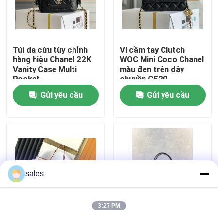
VỀ CHÚNG TÔI
Túi da cừu tùy chỉnh
Ví cầm tay Clutch
Tham quan nhà máy
hàng hiệu Chanel 22K
WOC Mini Coco Chanel
Vanity Case Multi
màu đen trên dây
Pocket
chuyền CF20
Kiểm soát chất lượng
Gửi yêu cầu
Gửi yêu cầu
Liên hệ chúng tôi
Tin tức
sales
Các trường hợp
3:27 PM
Blog