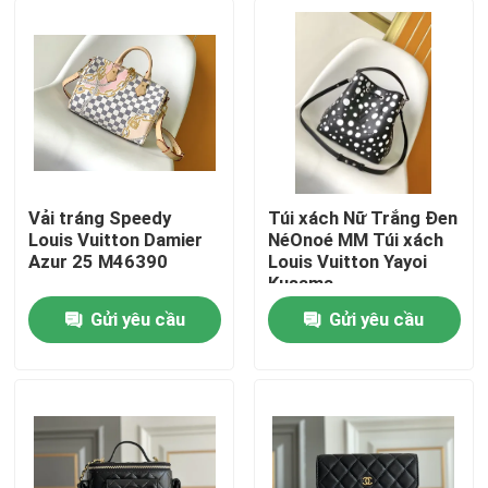
Vải tráng Speedy
Túi xách Nữ Trắng Đen
Louis Vuitton Damier
NéOnoé MM Túi xách
Azur 25 M46390
Louis Vuitton Yayoi
Kusama
Gửi yêu cầu
Gửi yêu cầu
Trang chủ
Các sản phẩm
Video