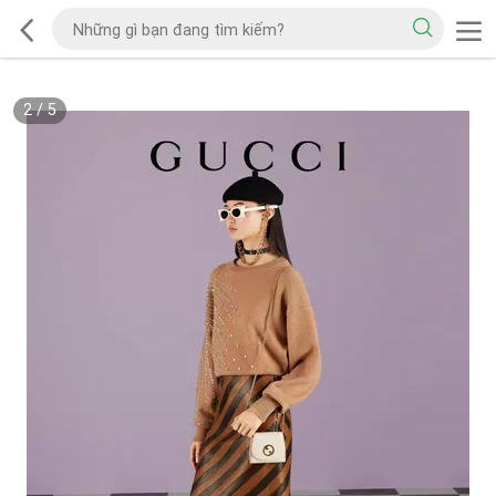
2
/
5