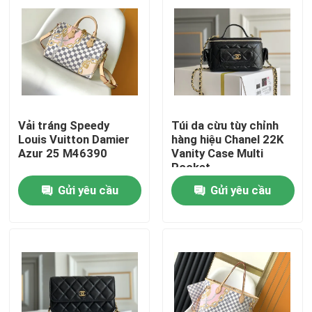
Vải tráng Speedy
Túi da cừu tùy chỉnh
Louis Vuitton Damier
hàng hiệu Chanel 22K
Azur 25 M46390
Vanity Case Multi
Pocket
Gửi yêu cầu
Gửi yêu cầu
Trang chủ
Các sản phẩm
Video