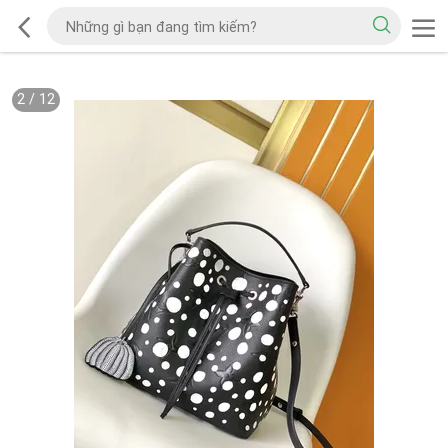
2
/
12