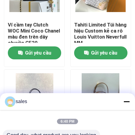
VỀ CHÚNG TÔI
Ví cầm tay Clutch
Tahiti Limited Túi hàng
WOC Mini Coco Chanel
hiệu Custom kẻ ca rô
Tham quan nhà máy
màu đen trên dây
Louis Vuitton Neverfull
chuyền CF20
MM
Gửi yêu cầu
Gửi yêu cầu
Kiểm soát chất lượng
Liên hệ chúng tôi
Tin tức
sales
Các trường hợp
6:40 PM
Chanel 2022 Túi hàng
Túi C'est Dior dập nổi
Blog