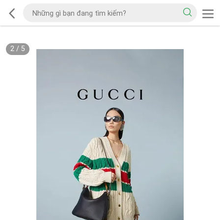
2
/
5