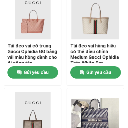
Túi đeo vai cỡ trung
Túi đeo vai hàng hiệu
Gucci Ophidia GG bằng
có thể điều chỉnh
vải màu hồng dành cho
Medium Gucci Ophidia
đi công tác
Tote White For
Women
Gửi yêu cầu
Gửi yêu cầu
Trang chủ
Các sản phẩm
Video