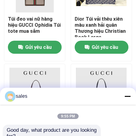
VỀ CHÚNG TÔI
Túi đeo vai nữ hàng
Dior Túi vải thêu xiên
hiệu GUCCI Ophidia Túi
màu xanh hải quân
tote mua sắm
Thương hiệu Christian
Tham quan nhà máy
Book Large
Gửi yêu cầu
Gửi yêu cầu
Kiểm soát chất lượng
Liên hệ chúng tôi
Tin tức
sales
Các trường hợp
9:55 PM
Túi Gucci Ophidia màu
Túi đeo vai hiệu
Good day, what product are you looking 
nâu hàng hiệu dành
Matelassé Chevron GG
Blog