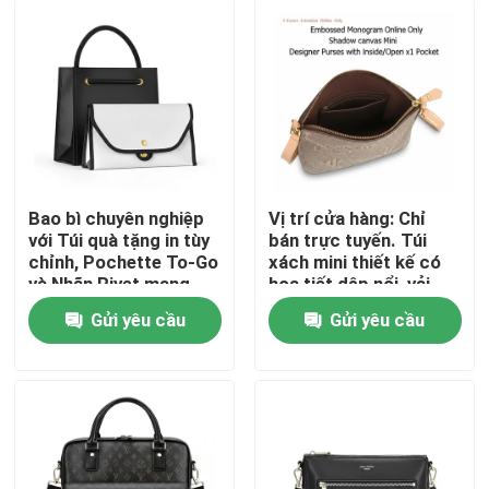
Bao bì chuyên nghiệp
Vị trí cửa hàng: Chỉ
với Túi quà tặng in tùy
bán trực tuyến. Túi
chỉnh, Pochette To-Go
xách mini thiết kế có
và Nhãn Rivet mang
họa tiết dập nổi, vải
tính biểu tượng
canvas Shadow, có túi
Gửi yêu cầu
Gửi yêu cầu
bên trong/Mở x1
Trang chủ
Các sản phẩm
Video