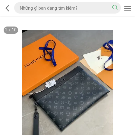
2
/
10