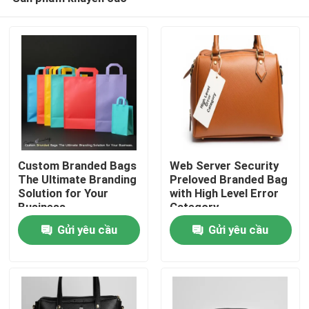
Custom Branded Bags
Web Server Security
The Ultimate Branding
Preloved Branded Bag
Solution for Your
with High Level Error
Business
Category
Trang chủ
Gửi yêu cầu
Gửi yêu cầu
Các sản phẩm
Video