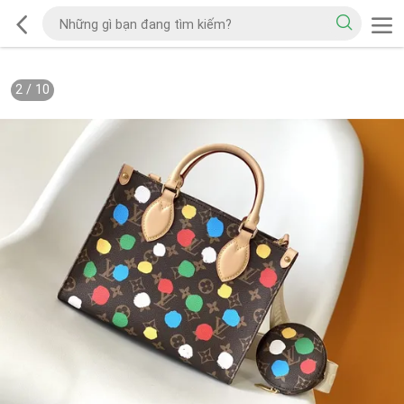
2
/
10