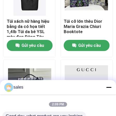
VỀ CHÚNG TÔI
Túi xách nữ hàng hiệu
Túi cỡ lớn thêu Dior
bằng da có họa tiết
Maria Grazia Chiuri
Tham quan nhà máy
1,4lb Túi da bê YSL
Booktote
màu đen Đông Tây
Gửi yêu cầu
Gửi yêu cầu
Kiểm soát chất lượng
Liên hệ chúng tôi
Tin tức
sales
Các trường hợp
2:09 PM
Classic 2WAY Chanel
Túi xách nữ thương
Blog