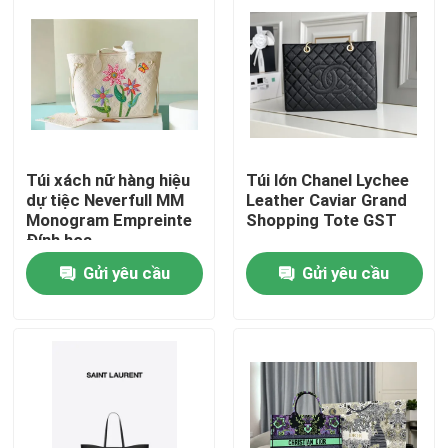
Túi xách nữ hàng hiệu
Túi lớn Chanel Lychee
dự tiệc Neverfull MM
Leather Caviar Grand
Monogram Empreinte
Shopping Tote GST
Đính hoa
Gửi yêu cầu
Gửi yêu cầu
Trang chủ
Các sản phẩm
Video