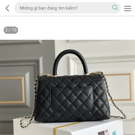
2
/
10