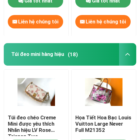
Giá tốt nhất
Giá tốt nhất
Túi Xách Nữ Hàng Hiệu
Liên hệ chúng tôi
Liên hệ chúng tôi
Túi đeo vai hàng hiệu
Túi đeo mini hàng hiệu
(18)
Túi Messenger hàng hiệu
Túi đeo mini hàng hiệu
Túi nhãn hiệu tùy chỉnh
Túi xách nam hàng hiệu
Túi đeo chéo Creme
Họa Tiết Hoa Bạc Louis
Mini được yêu thích
Vuitton Large Never
Nhãn hiệu LV Rose
Full M21352
Túi Monogram thiết kế
Trianon Two