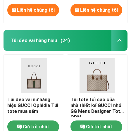
Liên hệ chúng tôi
Liên hệ chúng tôi
Túi đeo vai hàng hiệu
(24)
Trang chủ
Túi đeo vai nữ hàng
Túi tote tối cao của
hiệu GUCCI Ophidia Túi
nhà thiết kế GUCCI nhỏ
Các sản phẩm
tote mua sắm
GG Mens Designer Tote
ODM
Giá tốt nhất
Giá tốt nhất
Video