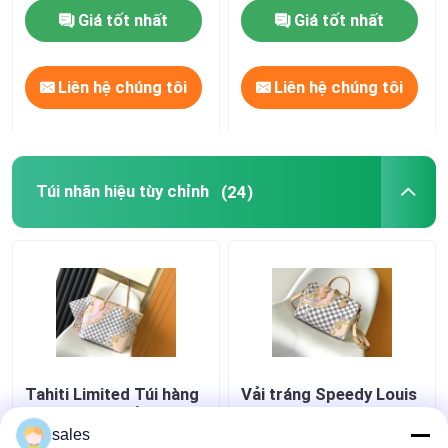
Monogram Empreinte
Giá tốt nhất
Giá tốt nhất
Leather
Túi đeo yên ngựa
Liên hệ chúng tôi
Liên hệ chúng tôi
Ba lô thương hiệu thiết kế
Ví thiết kế mini
Túi nhãn hiệu tùy chỉnh
(24)
Túi hàng hiệu Preloved
Tahiti Limited Túi hàng
Vải tráng Speedy Louis
hiệu Custom kẻ ca rô
Vuitton Damier Azur 25
Louis Vuitton Neverfull
M46390
sales