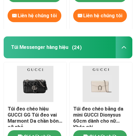
Liên hệ chúng tôi
Liên hệ chúng tôi
VỀ CHÚNG TÔI
Tham quan nhà máy
Túi Messenger hàng hiệu
(24)
Kiểm soát chất lượng
Liên hệ chúng tôi
Tin tức
Túi đeo chéo hiệu
Túi đeo chéo bằng da
Các trường hợp
GUCCI GG Túi đeo vai
mini GUCCI Dionysus
Marmont Da chần bông
60cm dành cho nữ
cỡ nhỏ
Khóa gài
Blog